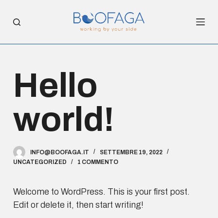
S
a
l
t
a
Hello
a
l
c
world!
o
n
t
INFO@BOOFAGA.IT
SETTEMBRE 19, 2022
e
UNCATEGORIZED
1 COMMENTO
n
u
Welcome to WordPress. This is your first post.
t
Edit or delete it, then start writing!
o