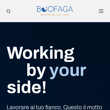
S
a
l
t
a
a
l
Working
c
o
by
your
n
t
e
side!
n
u
t
o
Lavorare al tuo fianco. Questo il motto