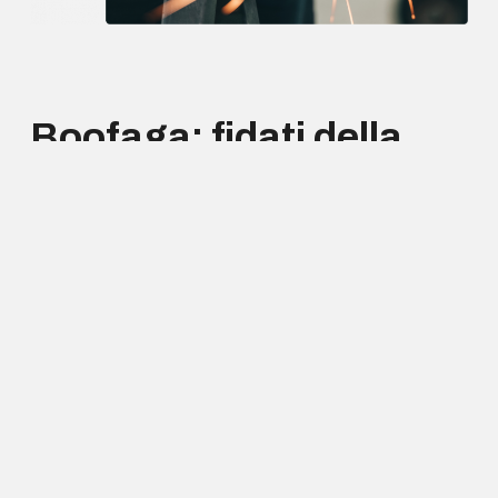
Boofaga: fidati della
nostra
migliore
soluzione
per il tuo
business
Crescita e innovazione
sono i valori portanti di
BOOFAGA S.R.L. UNIPERSONALE
. Il suo staff è
composto da personale altamente formato, con
alle spalle un’esperienza ventennale in svariati
settori, potendo contare su personale altamente